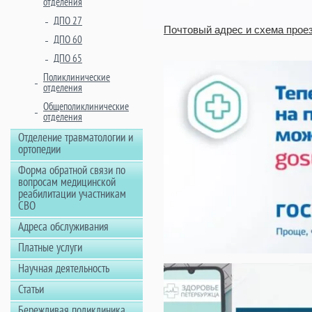
отделения
ДПО 27
Почтовый адрес и схема прое
ДПО 60
ДПО 65
Поликлинические
отделения
Общеполиклинические
отделения
Отделение травматологии и
ортопедии
Форма обратной связи по
вопросам медицинской
реабилитации участникам
СВО
Адреса обслуживания
Платные услуги
Научная деятельность
Статьи
Бережливая поликлиника