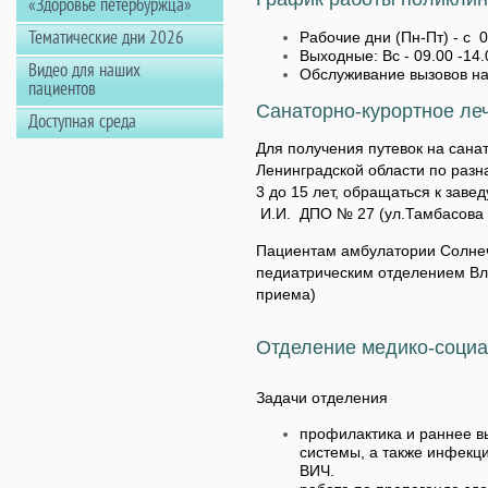
«Здоровье петербуржца»
Тематические дни 2026
Рабочие дни (Пн-Пт) - с 0
Выходные: Вс - 09.00 -14
Видео для наших
Обслуживание вызовов на
пациентов
Санаторно-курортное ле
Доступная среда
Для получения путевок на сана
Ленинградской области по разн
3 до 15 лет, обращаться к зав
И.И. ДПО № 27 (ул.Тамбасова д,
Пациентам амбулатории Солнеч
педиатрическим отделением Влас
приема)
Отделение медико-соци
Задачи отделения
профилактика и раннее в
системы, а также инфекц
ВИЧ.