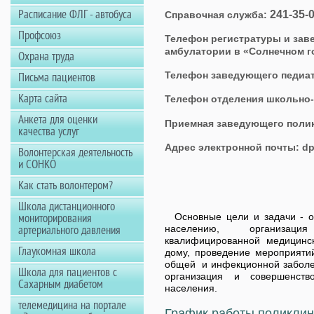
Расписание ФЛГ - автобуса
241-35-
Справочная служба:
Профсоюз
Телефон регистратуры и зав
амбулатории в «Солнечном г
Охрана труда
Телефон заведующего педиа
Письма пациентов
Карта сайта
Телефон отделения школьно
Анкета для оценки
Приемная заведующего поли
качества услуг
Адрес электронной почты: dp
Волонтерская деятельность
и СОНКО
Как стать волонтером?
Школа дистанционного
Основные цели и задачи - о
мониторирования
населению, организация
артериального давления
квалифицированной медицинс
Глаукомная школа
дому, проведение мероприяти
общей и инфекционной заболев
Школа для пациентов с
организация и совершенств
Сахарным диабетом
населения.
телемедицина на портале
График работы поликлин