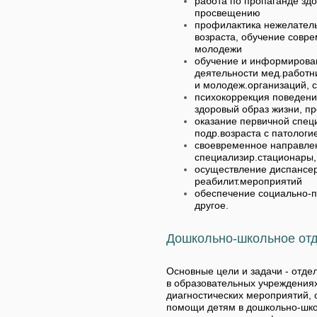
работа по пропаганде зд
просвещению
профилактика нежелатель
возраста, обучение совр
молодежи
обучение и информирова
деятельности мед.работн
и молодеж.организаций, 
психокоррекция поведени
здоровый образ жизни, п
оказание первичной спе
подр.возраста с патолог
своевременное направлен
специализир.стационары,
осуществление диспансе
реабилит.мероприятий
обеспечение социально-п
другое.
Дошкольно-школьное от
Основные цели и задачи - отд
в образовательных учреждения
диагностических мероприятий,
помощи детям в дошкольно-шко